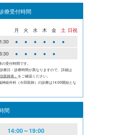
診療受付時間
月
火
水
木
金
土
日祝
1:30
●
●
●
●
●
●
6:30
●
●
●
●
●
療の受付時間です。
診療日・診療時間が異なりますので、詳細は
当医師表」
をご確認ください。
脳神経外科（今田医師）の診療は14:00開始とな
時間
14:00～19:00