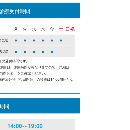
診療受付時間
月
火
水
木
金
土
日祝
1:30
●
●
●
●
●
●
6:30
●
●
●
●
●
療の受付時間です。
診療日・診療時間が異なりますので、詳細は
当医師表」
をご確認ください。
脳神経外科（今田医師）の診療は14:00開始とな
時間
14:00～19:00